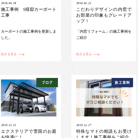
2026.04.28
2026.01.21
施工事例 S様邸カーポート
こだわりデザインの内窓で
工事
お部屋の印象もグレードア
ップ！
カーポートの施工事例を更新しま
「内窓リフォーム」の施工事例を
した。
ご紹介
続きを見る
続きを見る
ブログ
施工事例
2025.12.22
2025.11.27
エクステリアで雪国のお庭
特殊なマドの相談もお受け
を快適に！
します！施工事例をご紹介