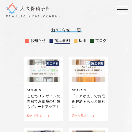
お知らせ
施工事例
採用
ブログ
施工事例
施工事例
2026.01.21
2025.12.26
こだわりデザインの
「ドアかえ」でお悩
内窓でお部屋の印象
み解消＋もっと便利
もグレードアップ！
に！
続きを見る
続きを見る