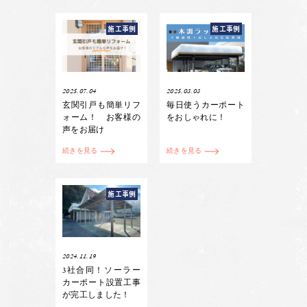
施工事例
施工事例
2025.07.04
2025.03.03
玄関引戸も簡単リフ
毎日使うカーポート
ォーム！ お客様の
をおしゃれに！
声をお届け
続きを見る
続きを見る
施工事例
2024.11.19
3社合同！ソーラー
カーポート設置工事
が完工しました！