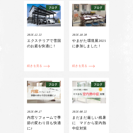
ブログ
ブログ
2025.12.22
2025.10.20
エクステリアで雪国
やまがた環境展2025
のお庭を快適に！
に参加しました！
続きを見る
続きを見る
ブログ
ブログ
2025.09.17
2025.08.22
内窓リフォームで季
まだまだ厳しい残暑
節の変わり目も快適
に マドから室内熱
に♪
中症対策