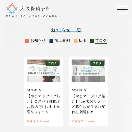
お知らせ
施工事例
採用
ブログ
ブログ
ブログ
2026.06.24
2026.06.24
【やまマドブログ紹
【やまマドブログ紹
介】コスパ？性能？
介】1day玄関リノベ
お悩み別 おすすめ
／暮らしが生まれ変
窓リフォーム
わる玄関ドア
続きを見る
続きを見る